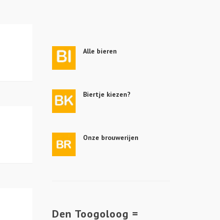
Alle bieren
Biertje kiezen?
Onze brouwerijen
Den Toogoloog =