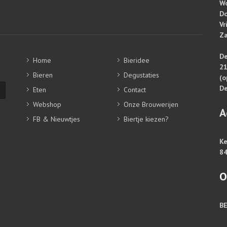
W
Do
Vr
Za
De
Home
Bieridee
2
Bieren
Degustaties
(o
De
Eten
Contact
Webshop
Onze Brouwerijen
A
FB & Nieuwtjes
Biertje kiezen?
Ke
84
O
B