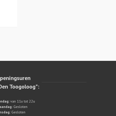
peningsuren
Den Toogoloog":
ndag:
van 11u tot 22u
aandag:
Gesloten
nsdag:
Gesloten