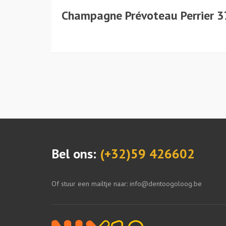
Champagne Prévoteau Perrier 37,
Bel ons:
(+32)59 426602
Of stuur een mailtje naar: info@dentoogoloog.be