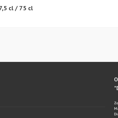
5 cl / 75 cl
O
"
Zo
M
Di