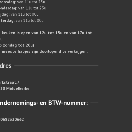
oensdag:
van 11u tot 23u
nderdag:
van 11u tot 23u
ijdag:
van 11u tot 00u
terdag:
van 11u tot 00u
 keuken is open van 12u tot 15u en van 17u tot
1u
p zondag tot 20u)
 meeste hapjes zijn doorlopend te verkrijgen.
dres
rkstraat,7
30 Middelkerke
ndernemings- en BTW-nummer:
E0682330662