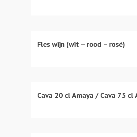
Fles wijn (wit – rood – rosé)
Bierspeciaalzaak
Meer dan 250 bieren in sto
Cava 20 cl Amaya / Cava 75 cl