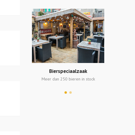
lzaak
Lekkere keuken
Bier
en in stock
Kaart & Kleine Honger
Meer dan 