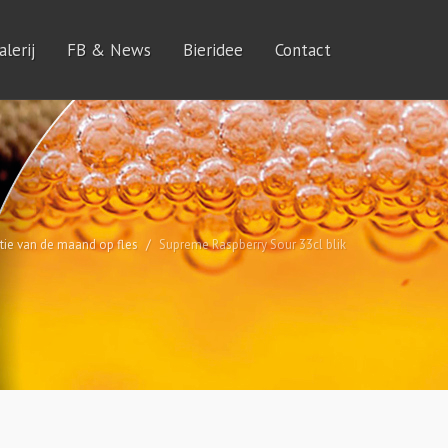
lerij
FB & News
Bieridee
Contact
tie van de maand op fles
Supreme Raspberry Sour 33cl blik