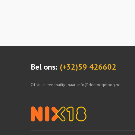
Bel ons:
(+32)59 426602
Of stuur een mailtje naar: info@dentoogoloog.be