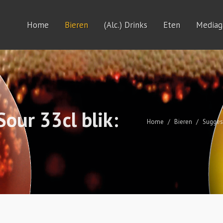
Home
Bieren
(Alc.) Drinks
Eten
Mediaga
our 33cl blik:
Home
Bieren
Sugges