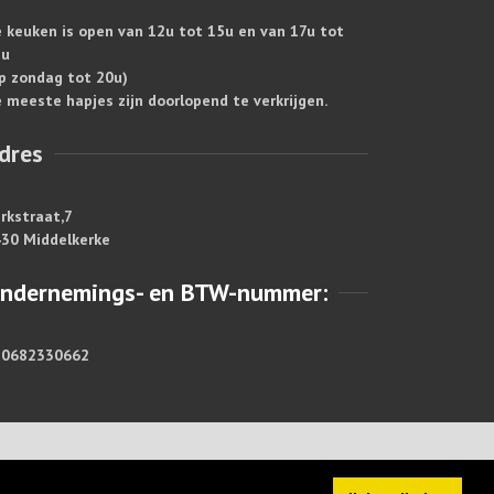
 keuken is open van 12u tot 15u en van 17u tot
1u
p zondag tot 20u)
 meeste hapjes zijn doorlopend te verkrijgen.
dres
rkstraat,7
30 Middelkerke
ndernemings- en BTW-nummer:
E0682330662
https://www.dentoogoloog.be