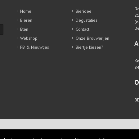
De
Home
Bieridee
2
Bieren
Degustaties
(o
De
Eten
Contact
Webshop
Onze Brouwerijen
A
FB & Nieuwtjes
Biertje kiezen?
Ke
84
O
B