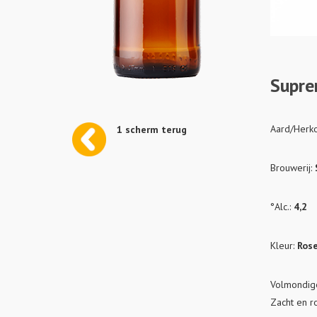
Supre
Aard/Herk
1 scherm terug
Brouwerij:
°Alc.:
4,2
Kleur:
Ros
Volmondige
Zacht en r