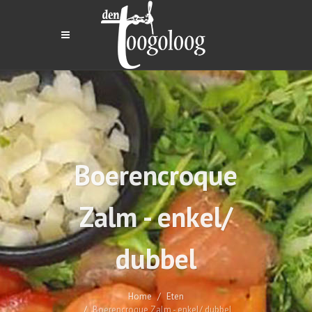
Boerencroque
Zalm - enkel/
dubbel
Home
Eten
Boerencroque Zalm - enkel/ dubbel