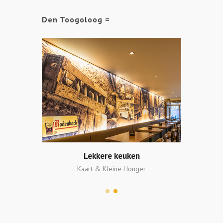
Den Toogoloog =
Lekkere keuken
tock
Kaart & Kleine Honger
Mee