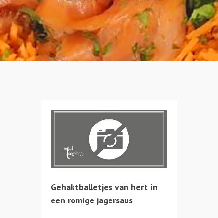
Gehaktballetjes van hert in
een romige jagersaus